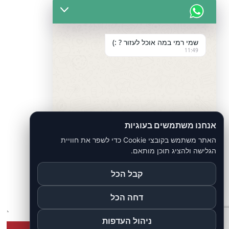
חייגו אלינו 055-9704556
שמי רמי במה אוכל לעזור ? :)
11:49
צרו איתנו קשר ונחזור אליכם בהקדם!
אנחנו משתמשים בעוגיות
האתר משתמש בקובצי Cookie כדי לשפר את חוויית
הגלישה ולהציג תוכן מותאם.
קבל הכל
undefined
"+chaty_settings.lang.emoji_picker+"
WhatsApp
Message
דחה הכל
ניהול העדפות