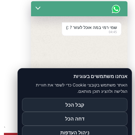
חייגו אלינו 055-9704556
שמי רמי במה אוכל לעזור ? :)
04:45
צרו איתנו קשר ונחזור אליכם בהקדם!
אנחנו משתמשים בעוגיות
האתר משתמש בקובצי Cookie כדי לשפר את חוויית
הגלישה ולהציג תוכן מותאם.
קבל הכל
undefined
"+chaty_settings.lang.emoji_picker+"
WhatsApp
Message
דחה הכל
ניהול העדפות